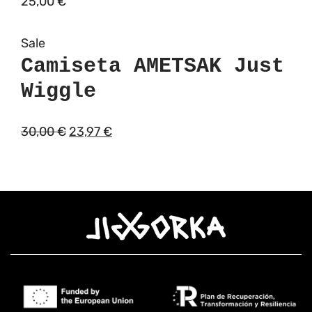
25,00
€
Sale
Camiseta AMETSAK Just
Wiggle
El
El
30,00
€
23,97
€
precio
precio
original
actual
era:
es:
30,00 €.
23,97 €.