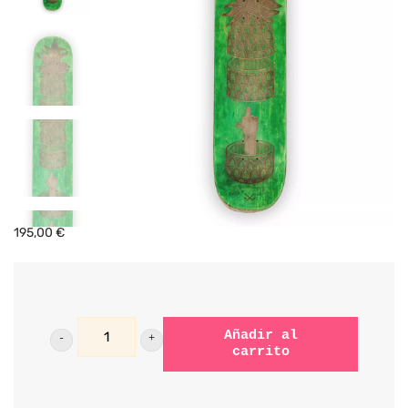
195,00
€
Pineapple
Añadir al
carrito
Chop
x