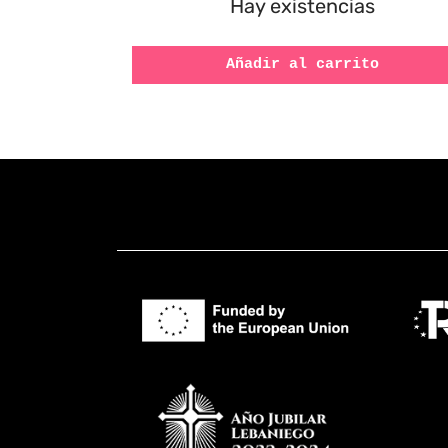
s
Hay existencias
o
Añadir al carrito