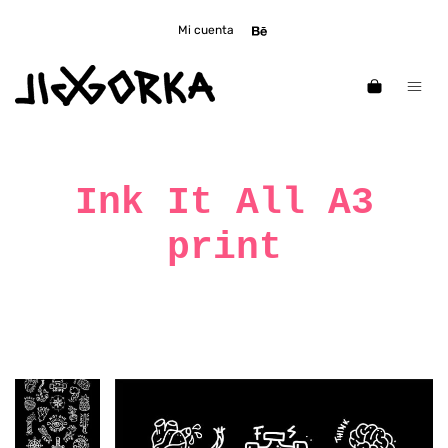
Mi cuenta
Ink It All A3
print