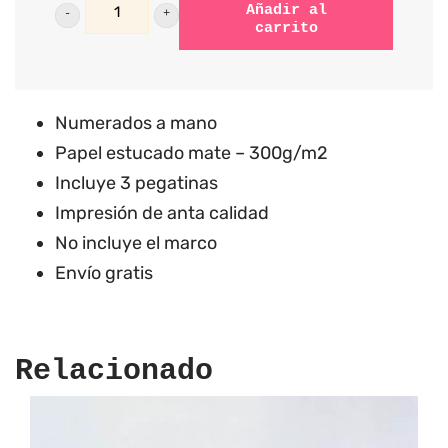
Ink
Añadir al
carrito
It
All
A3
Numerados a mano
print
Papel estucado mate – 300g/m2
cantidad
Incluye 3 pegatinas
Impresión de anta calidad
No incluye el marco
Envío gratis
Relacionado